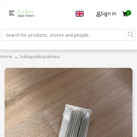
Sign in
0
→
Home
Sukkapuikkopakkaus