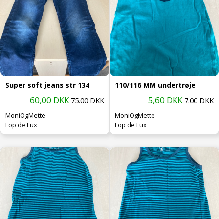
Super soft jeans str 134
110/116 MM undertrøje
60,00 DKK
5,60 DKK
75.00 DKK
7.00 DKK
MoniOgMette
MoniOgMette
Lop de Lux
Lop de Lux