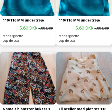
110/116 MM undertrøje
110/116 MM undertrøje
5,60 DKK
5,60 DKK
7.00 DKK
7.00 DKK
MoniOgMette
MoniOgMette
Lop de Lux
Lop de Lux
Nameit blomster bukser str 116
Lil atelier med plet str 116