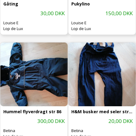
Gåting
Pukylino
30,00 DKK
150,00 DKK
Louise E
Louise E
Lop de Lux
Lop de Lux
Hummel flyverdragt str 86
H&M busker med seler str 92
300,00 DKK
20,00 DKK
Betina
Betina