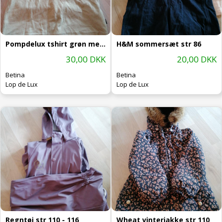
Pompdelux tshirt grøn med bil str 86
H&M sommersæt str 86
30,00 DKK
20,00 DKK
Betina
Betina
Lop de Lux
Lop de Lux
Regntøj str 110 - 116
Wheat vinterjakke str 110