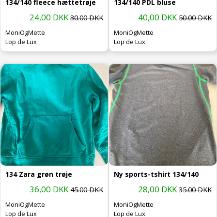
134/140 fleece hættetrøje
134/140 PDL bluse
24,00 DKK
40,00 DKK
30.00 DKK
50.00 DKK
MoniOgMette
MoniOgMette
Lop de Lux
Lop de Lux
134 Zara grøn trøje
Ny sports-tshirt 134/140
36,00 DKK
28,00 DKK
45.00 DKK
35.00 DKK
MoniOgMette
MoniOgMette
Lop de Lux
Lop de Lux