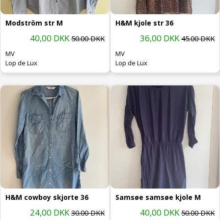
Modström str M
H&M kjole str 36
40,00 DKK
36,00 DKK
50.00 DKK
45.00 DKK
MV
MV
Lop de Lux
Lop de Lux
H&M cowboy skjorte 36
Samsøe samsøe kjole M
24,00 DKK
40,00 DKK
30.00 DKK
50.00 DKK