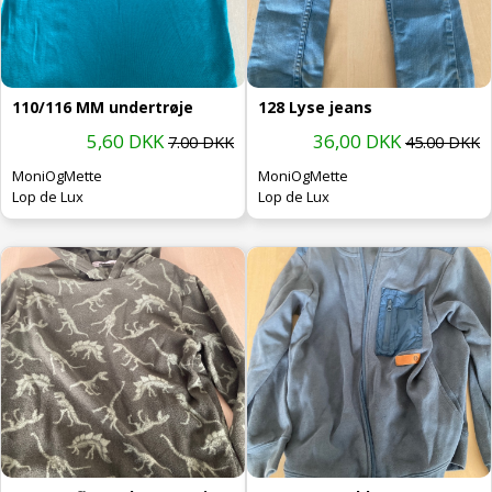
110/116 MM undertrøje
128 Lyse jeans
5,60 DKK
36,00 DKK
7.00 DKK
45.00 DKK
MoniOgMette
MoniOgMette
Lop de Lux
Lop de Lux