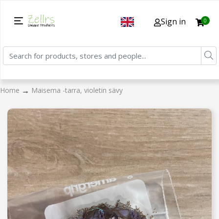
Sign in
0
→
Home
Maisema -tarra, violetin sävy