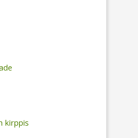
sade
n kirppis