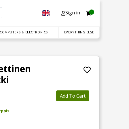
Sign in
0
 COMPUTERS & ELECTRONICS
EVERYTHING ELSE
ettinen
ki
Add To Cart
rppis