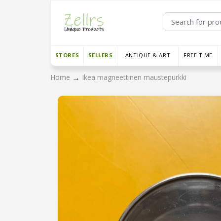
STORES
SELLERS
ANTIQUE & ART
FREE TIME
→
Home
Ikea magneettinen maustepurkki