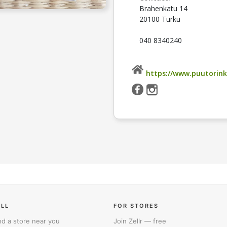
Brahenkatu 14
20100 Turku
040 8340240
https://www.puutorinki
ELL
FOR STORES
nd a store near you
Join Zellr — free