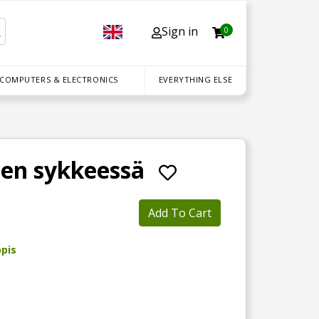
Sign in
0
 COMPUTERS & ELECTRONICS
EVERYTHING ELSE
ten sykkeessä
Add To Cart
ppis