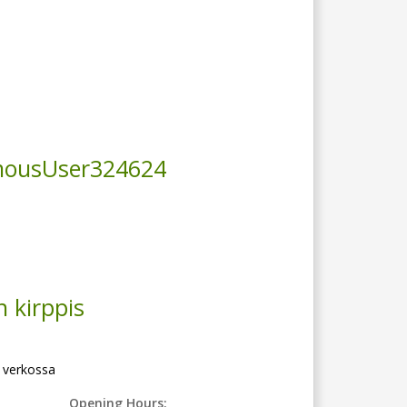
ousUser324624
n kirppis
 verkossa
Opening Hours: