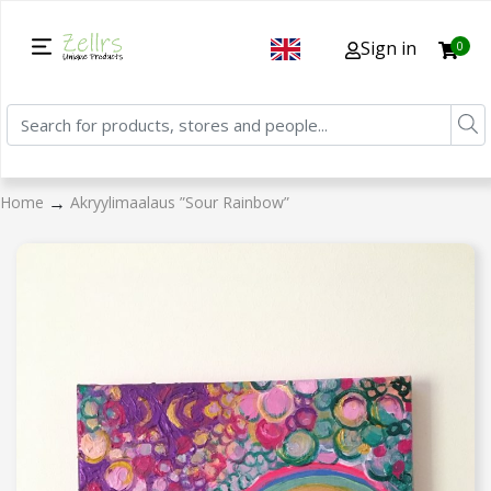
Sign in
0
→
Home
Akryylimaalaus ”Sour Rainbow”