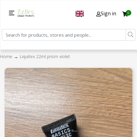
Sign in
0
→
Home
Liquitex 22ml prism violet