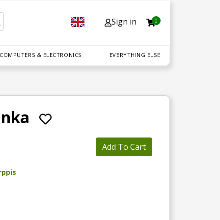
Sign in
0
 COMPUTERS & ELECTRONICS
EVERYTHING ELSE
anka
Add To Cart
rppis