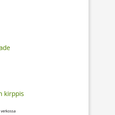
sade
n kirppis
 verkossa