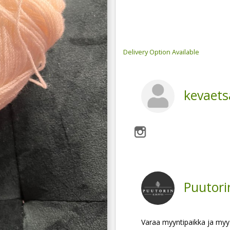
Delivery Option Available
kevaet
Puutori
Varaa myyntipaikka ja myy