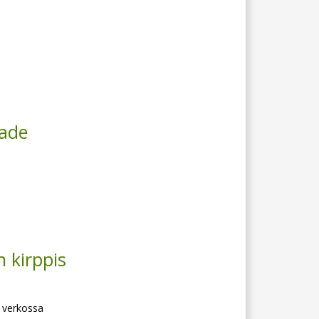
sade
n kirppis
 verkossa