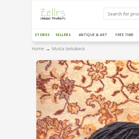
STORES
SELLERS
ANTIQUE & ART
FREE TIME
→
Home
Musta lankakerä