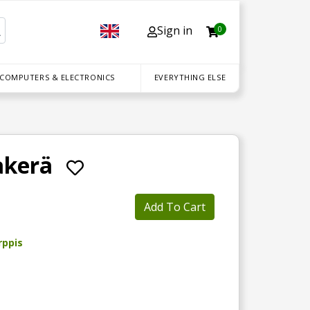
Sign in
0
 COMPUTERS & ELECTRONICS
EVERYTHING ELSE
akerä
Add To Cart
rppis