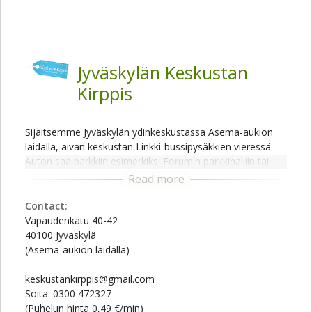
Jyväskylän Keskustan
Kirppis
Sijaitsemme Jyväskylän ydinkeskustassa Asema-aukion
laidalla, aivan keskustan Linkki-bussipysäkkien vieressä.
Auton saa parkkiin esimerkiksi Forumin parkkihalliin tai
Asema-aukion parkkipaikalle.
Teemme kaikkemme sen eteen, että tavarasi ovat
Contact:
turvassa varkauksilta. Kirpputorillamme on tallentava
Vapaudenkatu 40-42
kameravalvonta ja kaikki hälyttimet ovat ilmaisia.
40100 Jyväskylä
(Asema-aukion laidalla)
keskustankirppis@gmail.com
Soita: 0300 472327
(Puhelun hinta 0,49 €/min)