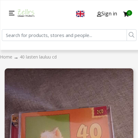
Sign in
0
→
Home
40 lasten lauluu cd