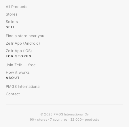
All Products
Stores
Sellers
SELL
Find a store near you
Zellr App (Android)
Zellr App (iOS)
FOR STORES
Join Zellr — free
How it works
ABOUT
PMGS International
Contact
© 2025
PMGS International Oy
90+ stores · 7 countries · 32,000+ products