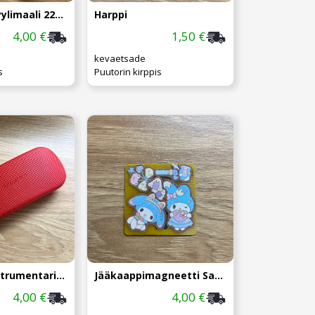
Liquitex akryylimaali 22ml, vaal.sinin.
Harppi
4,00 €
1,50 €
kevaetsade
s
Puutorin kirppis
Punainen Instrumentarium kotelo
Jääkaappimagneetti Sanrio
4,00 €
4,00 €