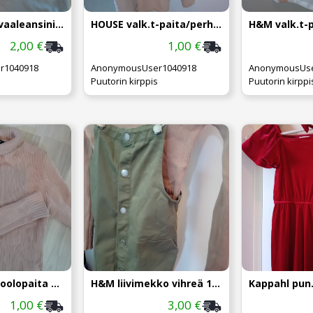
H&M t-paita vaaleansininen 146
HOUSE valk.t-paita/perhoset 146
H&M valk.t-p
2,00 €
1,00 €
r1040918
AnonymousUser1040918
AnonymousUse
Puutorin kirppis
Puutorin kirppi
Missguided poolopaita UK32(XS). Beige.
H&M liivimekko vihreä 140cm
1,00 €
3,00 €