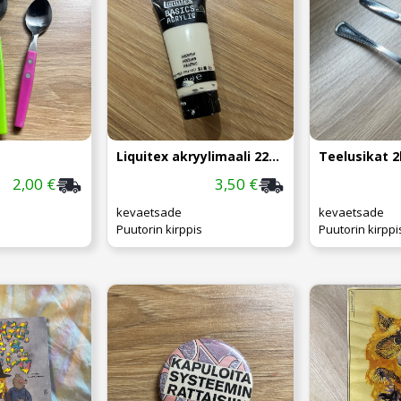
Liquitex akryylimaali 22ml, parchment
Teelusikat 2
2,00 €
3,50 €
kevaetsade
kevaetsade
Puutorin kirppis
Puutorin kirppi