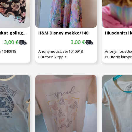
H&M hohtokukat gollegepaita 146
H&M Disney mekko/140
Hiusdonitsi k
3,00 €
3,00 €
r1040918
AnonymousUser1040918
AnonymousUse
Puutorin kirppis
Puutorin kirppi