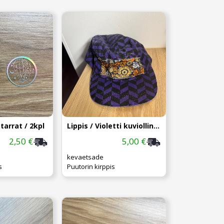
arrat / 2kpl
Lippis / Violetti kuviollinen
2,50 €
5,00 €
kevaetsade
s
Puutorin kirppis