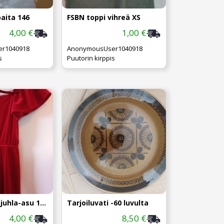
aita 146
FSBN toppi vihreä XS
4,00 €
1,00 €
r1040918
AnonymousUser1040918
s
Puutorin kirppis
Kappahl pun.juhla-asu 140cm&pantarusetti
Tarjoiluvati -60 luvulta
4,00 €
8,50 €