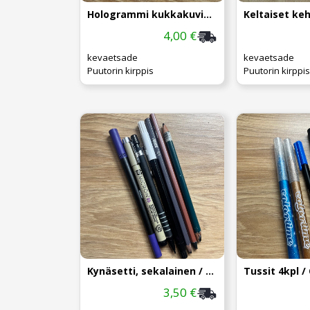
Hologrammi kukkakuvio kynsitarrat
4,00 €
kevaetsade
kevaetsade
Puutorin kirppis
Puutorin kirppis
Kynäsetti, sekalainen / 7kpl
3,50 €