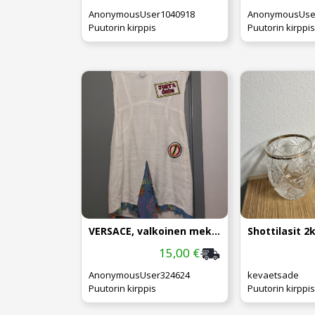
AnonymousUser1040918
AnonymousUse
Puutorin kirppis
Puutorin kirppis
VERSACE, valkoinen mekko, koko S
15,00 €
AnonymousUser324624
kevaetsade
Puutorin kirppis
Puutorin kirppis