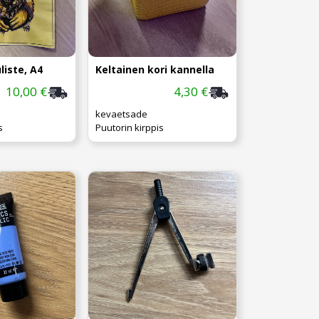
liste, A4
Keltainen kori kannella
10,00 €
4,30 €
kevaetsade
s
Puutorin kirppis