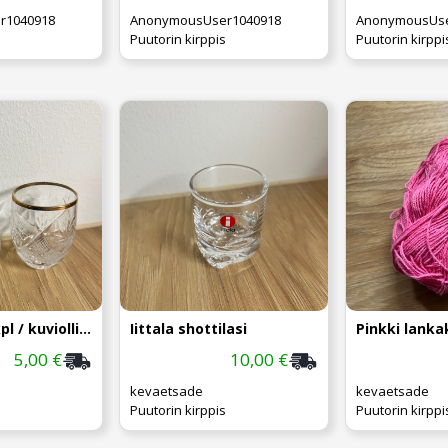
r1040918
AnonymousUser1040918
AnonymousUse
Puutorin kirppis
Puutorin kirppi
Shottilasit 2kpl / kuviolliset
Iittala shottilasi
Pinkki lanka
5,00 €
10,00 €
kevaetsade
kevaetsade
Puutorin kirppis
Puutorin kirppi