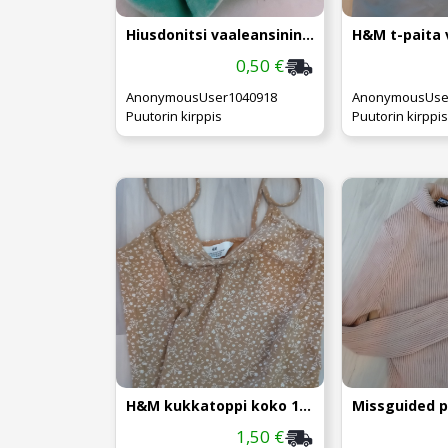
Hiusdonitsi vaaleansininen.
0,50 €
AnonymousUser1040918
AnonymousUse
Puutorin kirppis
Puutorin kirppis
H&M kukkatoppi koko 152
1,50 €