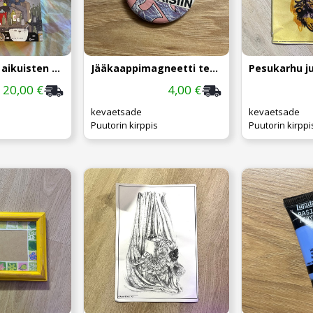
Hanselmann, aikuisten sarjakuva
Jääkaappimagneetti tekstillä
Pesukarhu ju
20,00 €
4,00 €
kevaetsade
kevaetsade
Puutorin kirppis
Puutorin kirppi