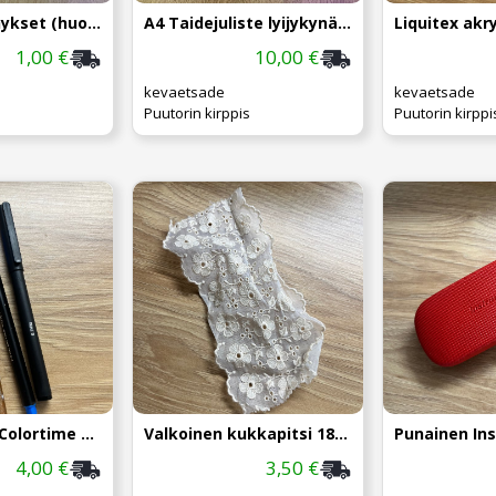
Keltaiset kehykset (huom. kunto)
A4 Taidejuliste lyijykynäpiirustus
1,00 €
10,00 €
kevaetsade
kevaetsade
Puutorin kirppis
Puutorin kirppi
Tussit 4kpl / Colortime ym.
Valkoinen kukkapitsi 18cm
4,00 €
3,50 €