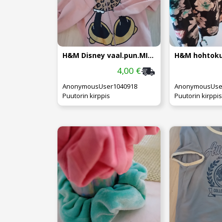
H&M Disney vaal.pun.MINNI-huppari140
4,00 €
AnonymousUser1040918
AnonymousUse
Puutorin kirppis
Puutorin kirppis