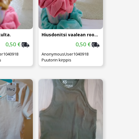
ulta.
Hiusdonitsi vaalean roosa.
0,50 €
0,50 €
r1040918
AnonymousUser1040918
s
Puutorin kirppis