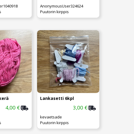
r1040918
AnonymousUser324624
s
Puutorin kirppis
kerä
Lankasetti 6kpl
4,00 €
3,00 €
kevaetsade
s
Puutorin kirppis