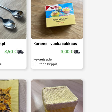
kpl
Karamellivuokapakkaus
3,50 €
3,00 €
kevaetsade
s
Puutorin kirppis