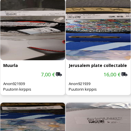
Muurla
Jerusalem plate collectable
7,00 €
16,00 €
Anon921939
Anon921939
Puutorin kirppis
Puutorin kirppis