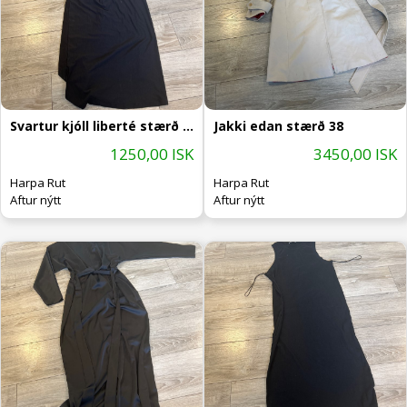
Svartur kjóll liberté stærð M/L
Jakki edan stærð 38
1250,00 ISK
3450,00 ISK
Harpa Rut
Harpa Rut
Aftur nýtt
Aftur nýtt