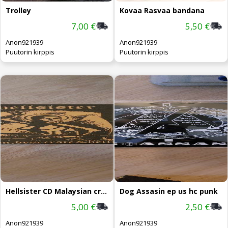
Trolley
Kovaa Rasvaa bandana
7,00 €
5,50 €
Anon921939
Anon921939
Puutorin kirppis
Puutorin kirppis
Hellsister CD Malaysian crust punk
Dog Assasin ep us hc punk
5,00 €
2,50 €
Anon921939
Anon921939