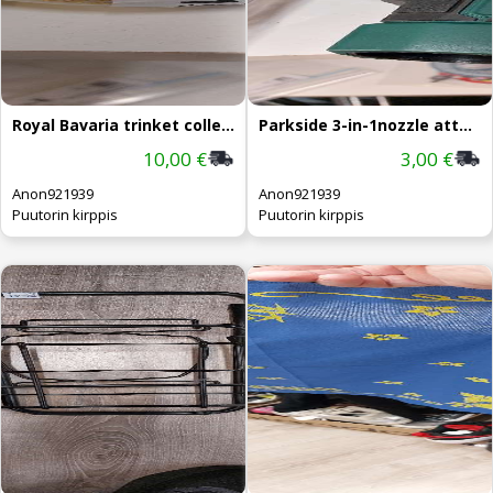
Royal Bavaria trinket collectable
Parkside 3-in-1nozzle attachment
10,00 €
3,00 €
Anon921939
Anon921939
Puutorin kirppis
Puutorin kirppis