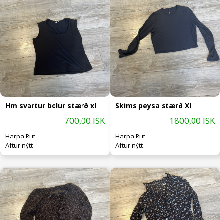
Hm svartur bolur stærð xl
Skims peysa stærð Xl
700,00 ISK
1800,00 ISK
Harpa Rut
Harpa Rut
Aftur nýtt
Aftur nýtt