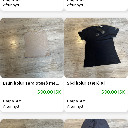
Aftur nýtt
Aftur nýtt
Brún bolur zara stærð medium
Sbd bolur stærð Xl
590,00 ISK
590,00 ISK
Harpa Rut
Harpa Rut
Aftur nýtt
Aftur nýtt