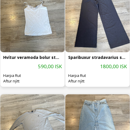
Hvítur veramoda bolur stærð L
Sparibuxur stradavarius stærð L
590,00 ISK
1800,00 ISK
Harpa Rut
Harpa Rut
Aftur nýtt
Aftur nýtt