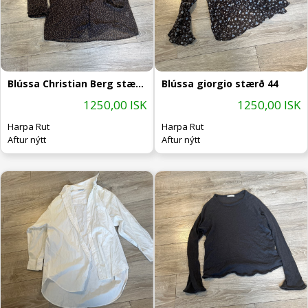
Blússa Christian Berg stærð 44
Blússa giorgio stærð 44
1250,00 ISK
1250,00 ISK
Harpa Rut
Harpa Rut
Aftur nýtt
Aftur nýtt