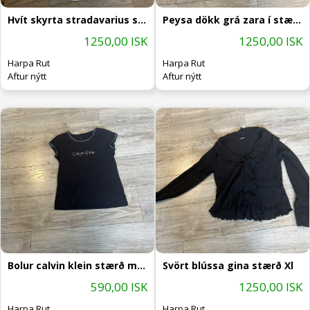
Hvít skyrta stradavarius stærð L
Peysa dökk grá zara í stærð Large
1250,00 ISK
1250,00 ISK
Harpa Rut
Harpa Rut
Aftur nýtt
Aftur nýtt
Bolur calvin klein stærð medium
Svört blússa gina stærð Xl
590,00 ISK
1250,00 ISK
Harpa Rut
Harpa Rut