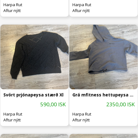
Harpa Rut
Harpa Rut
Aftur nýtt
Aftur nýtt
Svört prjónapeysa stærð Xl
Grá mfitness hettupeysa stærð xxl
590,00 ISK
2350,00 ISK
Harpa Rut
Harpa Rut
Aftur nýtt
Aftur nýtt